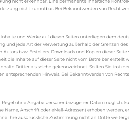
kung nicht erkennbar. Eine permanente inhaltliche Kontrolle
rletzung nicht zumutbar. Bei Bekanntwerden von Rechtsver
en Inhalte und Werke auf diesen Seiten unterliegen dem deut
tung und jede Art der Verwertung außerhalb der Grenzen de
 Autors bzw. Erstellers. Downloads und Kopien dieser Seite s
it die Inhalte auf dieser Seite nicht vom Betreiber erstell
nhalte Dritter als solche gekennzeichnet. Sollten Sie trotz
en entsprechenden Hinweis. Bei Bekanntwerden von Rechts
er Regel ohne Angabe personenbezogener Daten möglich. So
 Name, Anschrift oder eMail-Adressen) erhoben werden, erfol
 ohne Ihre ausdrückliche Zustimmung nicht an Dritte weiter